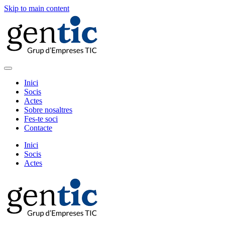
Skip to main content
Inici
Socis
Actes
Sobre nosaltres
Fes-te soci
Contacte
Inici
Socis
Actes