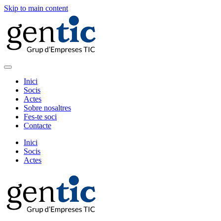
Skip to main content
Inici
Socis
Actes
Sobre nosaltres
Fes-te soci
Contacte
Inici
Socis
Actes