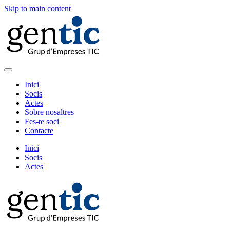
Skip to main content
Inici
Socis
Actes
Sobre nosaltres
Fes-te soci
Contacte
Inici
Socis
Actes