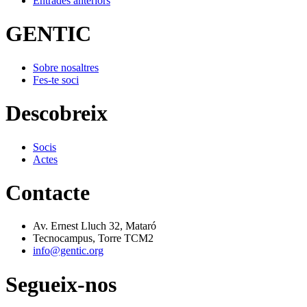
Entrades anteriors
GENTIC
Sobre nosaltres
Fes-te soci
Descobreix
Socis
Actes
Contacte
Av. Ernest Lluch 32, Mataró
Tecnocampus, Torre TCM2
info@gentic.org
Segueix-nos