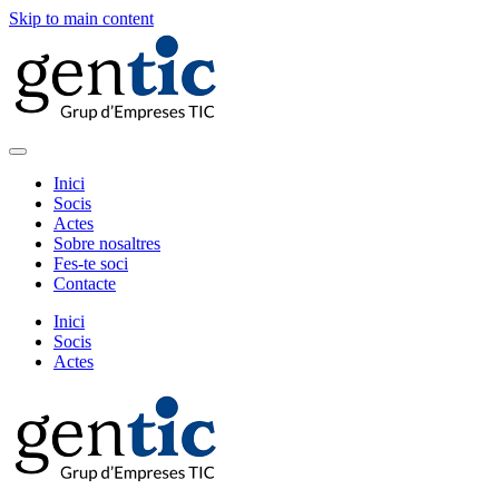
Skip to main content
Inici
Socis
Actes
Sobre nosaltres
Fes-te soci
Contacte
Inici
Socis
Actes