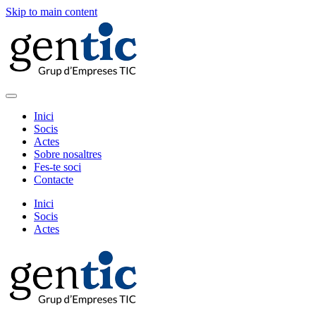
Skip to main content
Inici
Socis
Actes
Sobre nosaltres
Fes-te soci
Contacte
Inici
Socis
Actes