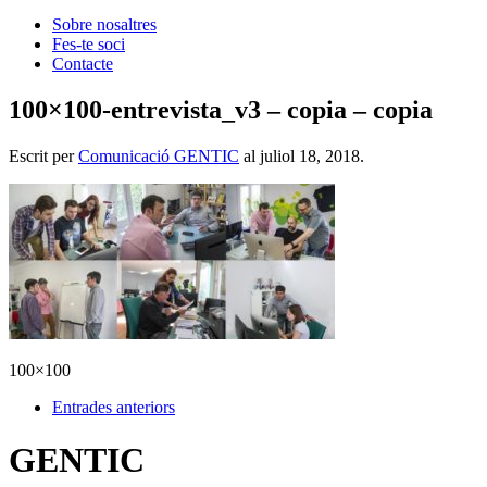
Sobre nosaltres
Fes-te soci
Contacte
100×100-entrevista_v3 – copia – copia
Escrit per
Comunicació GENTIC
al
juliol 18, 2018
.
100×100
Entrades anteriors
GENTIC