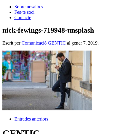
Sobre nosaltres
Fes-te soci
Contacte
nick-fewings-719948-unsplash
Escrit per
Comunicació GENTIC
al
gener 7, 2019
.
Entrades anteriors
GENTIC