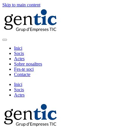
Skip to main content
Inici
Socis
Actes
Sobre nosaltres
Fes-te soci
Contacte
Inici
Socis
Actes