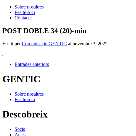
Sobre nosaltres
Fes-te soci
Contacte
POST DOBLE 34 (20)-min
Escrit per
Comunicació GENTIC
al
novembre 3, 2025
.
Entrades anteriors
GENTIC
Sobre nosaltres
Fes-te soci
Descobreix
Socis
Actes