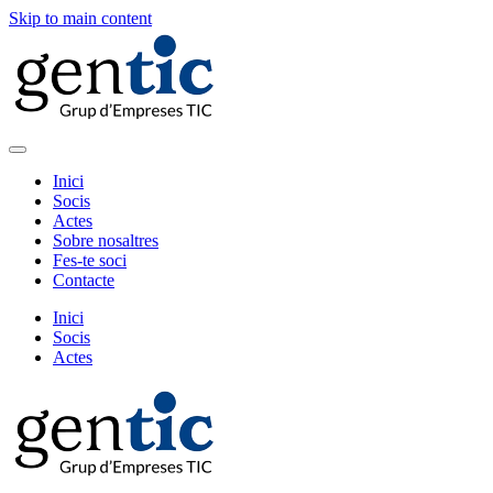
Skip to main content
Inici
Socis
Actes
Sobre nosaltres
Fes-te soci
Contacte
Inici
Socis
Actes