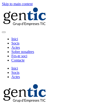
Skip to main content
Inici
Socis
Actes
Sobre nosaltres
Fes-te soci
Contacte
Inici
Socis
Actes