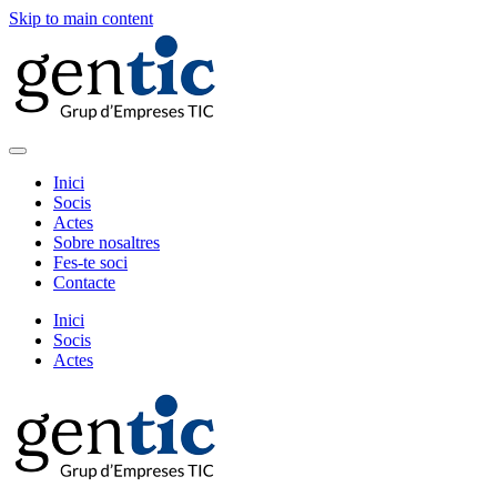
Skip to main content
Inici
Socis
Actes
Sobre nosaltres
Fes-te soci
Contacte
Inici
Socis
Actes