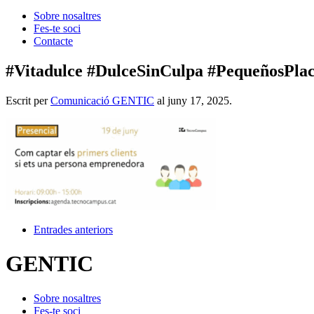
Sobre nosaltres
Fes-te soci
Contacte
#Vitadulce #DulceSinCulpa #PequeñosPlac
Escrit per
Comunicació GENTIC
al
juny 17, 2025
.
Entrades anteriors
GENTIC
Sobre nosaltres
Fes-te soci