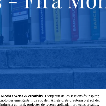
 Media
i
Web3 & creativity
. L’objectiu de les sessions és inspirar,
nologies emergents; l’ús ètic de l’AI; els drets d’autoria o el rol del
ndústria cultural, projectes de recerca aplicada i projectes creatius.