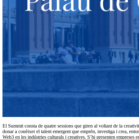
El Summit consta de quatre sessions que giren al voltant de la creativi
donar a conèixer el talent emergent que emprèn, investiga i crea, entorn 
Web3 en les indústries culturals i creatives. S’hi presenten empreses em