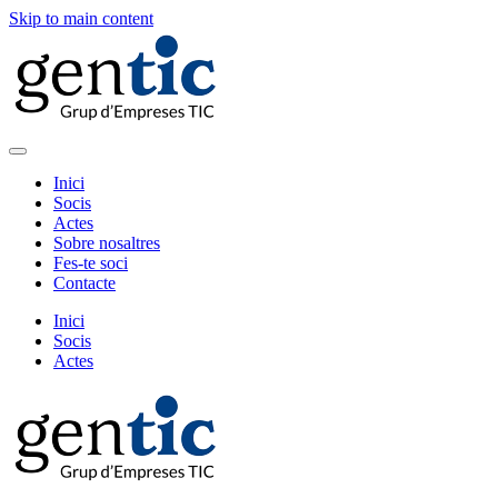
Skip to main content
Inici
Socis
Actes
Sobre nosaltres
Fes-te soci
Contacte
Inici
Socis
Actes