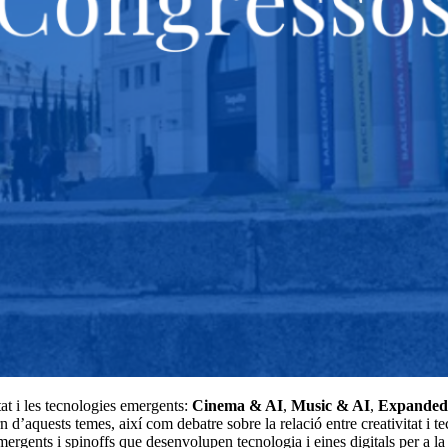
tat i les tecnologies emergents:
Cinema & AI
,
Music & AI
,
Expanded
d’aquests temes, així com debatre sobre la relació entre creativitat i tec
ergents i spinoffs que desenvolupen tecnologia i eines digitals per a la i