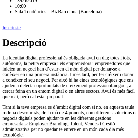
13/06/2019
10:00
Sala Tendències – BizBarcelona (Barcelona)
Inscriu-te
Descripció
La identitat digital professional és obligada avui en dia; totes i tots,
autònoms, la petita empresa i els emprenedors i emprenedores que
inicien un negoci han d’estar en el món digital per donar-se a
conèixer en una primera instància. I més tard, per fer créixer i donar
a conèixer el seu negoci. Per això hi ha eines tecnològiques que ens
ajuden a detectar oportunitats de creixement professional-negoci, a
cercar feina en un entorn digital o en altres sectors. Avui és més fàcil
que mai, però cal estar preparat.
Tant si la teva empresa es d’àmbit digital com si no, en aquesta taula
rodona descobriràs, de la mà de 4 ponents, com diferents solucions o
negocis digitals poden ajudar-te en les diferents gestions
empresarials: Employer Branding, Talent, Vendes i Gestió
administrativa per no quedar-te enrere en un món cada dia més
tecnològic.