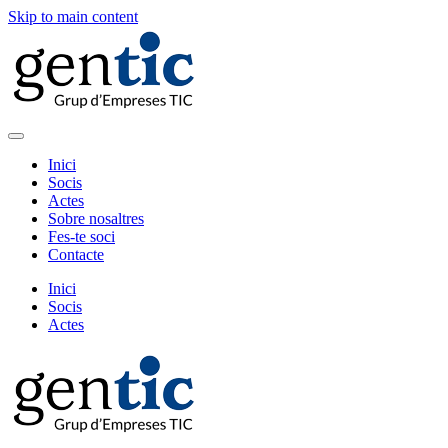
Skip to main content
Inici
Socis
Actes
Sobre nosaltres
Fes-te soci
Contacte
Inici
Socis
Actes